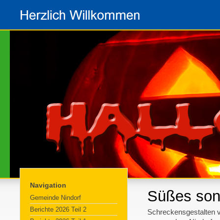
Navigation
Süßes sons
Gemeinde Nindorf
Berichte 2026 Teil 2
Schreckensgestalten v