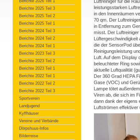
Berichte 2026 Teil 1
Luftreiniger für die Rä
leistungsstarken Luftr
Berichte 2025 Teil 3
in den Innenräumen ver
Berichte 2025 Teil 2
70 qm. Der Luftreinige
Berichte 2025 Teil 1
in Entfernung zum Gerät
Berichte 2024 Teil 3
misst. Der Luftreinige
Berichte 2024 Teil 2
Lüftergeschwindigkeit 
die der SensorPod über
Berichte 2024 Teil 1
Reinigungsleistung un
Berichte 2023 Teil 3
Luft. Auf dem Display d
Berichte 2023 Teil 2
beleuchteter Ring sowi
Berichte 2023 Teil 1
aktuelle Luftqualität (g
Berichte 2022 Teil 1
Der 360 Grad HEPA Filt
Gase (VOC) und Gerüch
Berichte 2022 Teil 2
Lampe tötet außerdem 
Berichte 2022 Teil 3
Viren ab, die sich im F
Sportverein
dann dank der eigens 
Landjugend
Luftströmen effektiver
Kyffhäuser
Vereine und Verbände
Dörpshuus-Infos
Bilderreise