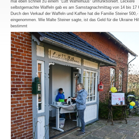
mal eben schnell zu einem "Lütt Waffelhuus" umfunktioniert. Leckere
selbstgemachte Waffeln gab es am Samstagnachmittag von 14 bis 17 
Durch den Verkauf der Waffeln und Kaffee hat die Familie Steiner 500,-
eingenommen. Wie Malte Steiner sagte, ist das Geld für die Ukraine Hil
bestimmt