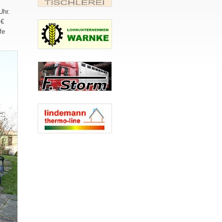
Uhr.
 €
fe