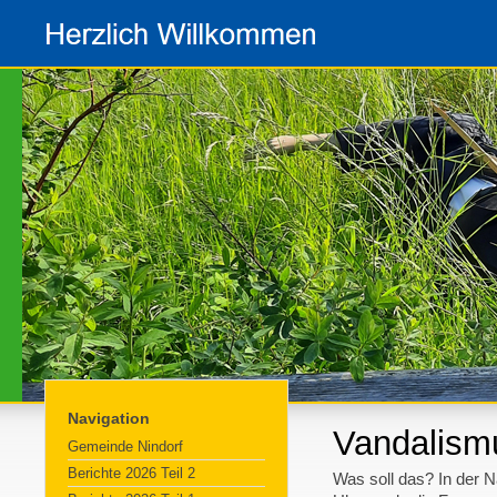
Navigation
Vandalismu
Gemeinde Nindorf
Berichte 2026 Teil 2
Was soll das? In der 