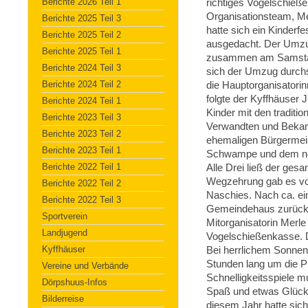
Berichte 2026 Teil 1
richtiges Vogelschieße
Organisationsteam, Mer
Berichte 2025 Teil 3
hatte sich ein Kinderf
Berichte 2025 Teil 2
ausgedacht. Der Umzug
Berichte 2025 Teil 1
zusammen am Samstagn
Berichte 2024 Teil 3
sich der Umzug durch
Berichte 2024 Teil 2
die Hauptorganisatori
folgte der Kyffhäuser 
Berichte 2024 Teil 1
Kinder mit den traditi
Berichte 2023 Teil 3
Verwandten und Bekan
Berichte 2023 Teil 2
ehemaligen Bürgermeis
Berichte 2023 Teil 1
Schwampe und dem ne
Berichte 2022 Teil 1
Alle Drei ließ der ges
Wegzehrung gab es von
Berichte 2022 Teil 2
Naschies. Nach ca. e
Berichte 2022 Teil 3
Gemeindehaus zurück.
Sportverein
Mitorganisatorin Merle
Landjugend
Vogelschießenkasse. D
Kyffhäuser
Bei herrlichem Sonnen
Stunden lang um die Pl
Vereine und Verbände
Schnelligkeitsspiele mu
Dörpshuus-Infos
Spaß und etwas Glück 
Bilderreise
diesem Jahr hatte sic