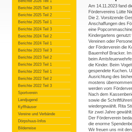
Berichte 2026 Teil 1
Am 14.11.2023 fand d
Berichte 2025 Teil 3
Fördervereins Lütte Nin
Berichte 2025 Teil 2
Die 2. Vorsitzende Ges
Berichte 2025 Teil 1
Anschaffungen des Fö
Berichte 2024 Teil 3
eine Popcornmaschine 
Kindergartens genutzt
Berichte 2024 Teil 2
Vereinen oder Person
Berichte 2024 Teil 1
der Förderverein die 
Berichte 2023 Teil 3
Bauernhof Bracker. Im 
Berichte 2023 Teil 2
beim Amtsfeuerwehrfes
Berichte 2023 Teil 1
die Kinder. Beim Vogel
gespendete Kuchen. U
Berichte 2022 Teil 1
Ausrichtung des bisher
Berichte 2022 Teil 2
mostens übernommen.
Berichte 2022 Teil 3
werden vom Fördervere
Sportverein
Nach dem Kassenberic
Landjugend
sowie die Schriftführe
wiedergewählt. Rita St
Kyffhäuser
für zwei Jahre gewählt
Vereine und Verbände
Der Förderverein beda
Dörpshuus-Infos
die enorme Spendenber
Bilderreise
Wir freuen uns mit de