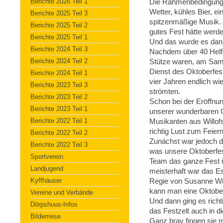
Berichte 2026 Teil 1
Die Rahmenbedingunge
Wetter, kühles Bier, ei
Berichte 2025 Teil 3
spitzenmäßige Musik. A
Berichte 2025 Teil 2
gutes Fest hätte werd
Berichte 2025 Teil 1
Und das wurde es dann
Berichte 2024 Teil 3
Nachdem über 40 Helfe
Berichte 2024 Teil 2
Stütze waren, am Sam
Dienst des Oktoberfeste
Berichte 2024 Teil 1
vier Jahren endlich wi
Berichte 2023 Teil 3
strömten.
Berichte 2023 Teil 2
Schon bei der Eröffnu
Berichte 2023 Teil 1
unserer wunderbaren O
Berichte 2022 Teil 1
Musikanten aus Willof
richtig Lust zum Feiern
Berichte 2022 Teil 2
Zunächst war jedoch de
Berichte 2022 Teil 3
was unsere Oktoberfes
Sportverein
Team das ganze Fest 
Landjugend
meisterhaft war das Es
Kyffhäuser
Regie von Susanne Wie
kann man eine Oktobe
Vereine und Verbände
Und dann ging es richt
Dörpshuus-Infos
das Festzelt auch in 
Bilderreise
Ganz brav fingen sie m