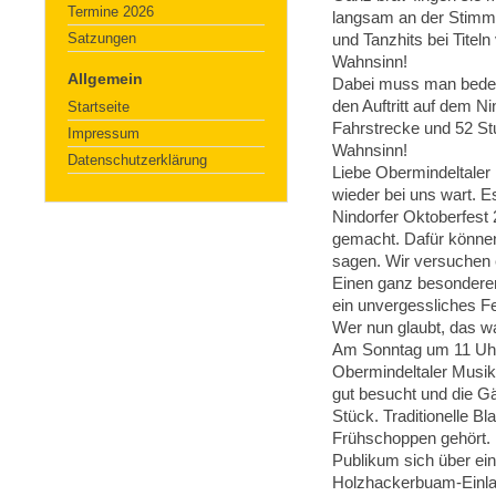
Termine 2026
langsam an der Stimm
Satzungen
und Tanzhits bei Titel
Wahnsinn!
Allgemein
Dabei muss man beden
den Auftritt auf dem N
Startseite
Fahrstrecke und 52 St
Impressum
Wahnsinn!
Datenschutzerklärung
Liebe Obermindeltaler 
wieder bei uns wart. Es
Nindorfer Oktoberfest
gemacht. Dafür können
sagen. Wir versuche
Einen ganz besonderen
ein unvergessliches F
Wer nun glaubt, das w
Am Sonntag um 11 Uhr 
Obermindeltaler Musik
gut besucht und die Gä
Stück. Traditionelle Bl
Frühschoppen gehört.
Publikum sich über ein
Holzhackerbuam-Einla