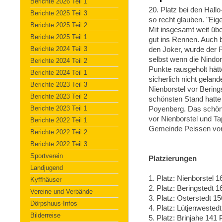
Berichte 2026 Teil 1
20. Platz bei den Hallo
Berichte 2025 Teil 3
so recht glauben. "Eige
Berichte 2025 Teil 2
Mit insgesamt weit üb
Berichte 2025 Teil 1
gut ins Rennen. Auch 
Berichte 2024 Teil 3
den Joker, wurde der P
selbst wenn die Nindo
Berichte 2024 Teil 2
Punkte rausgeholt hätt
Berichte 2024 Teil 1
sicherlich nicht gela
Berichte 2023 Teil 3
Nienborstel vor Bering
Berichte 2023 Teil 2
schönsten Stand hatte
Berichte 2023 Teil 1
Poyenberg. Das schön
vor Nienborstel und Ta
Berichte 2022 Teil 1
Gemeinde Peissen vor
Berichte 2022 Teil 2
Berichte 2022 Teil 3
Sportverein
Platzierungen
Landjugend
1. Platz: Nienborstel 1
Kyffhäuser
2. Platz: Beringstedt 1
Vereine und Verbände
3. Platz: Osterstedt 15
Dörpshuus-Infos
4. Platz: Lütjenwestedt
Bilderreise
5. Platz: Brinjahe 141 