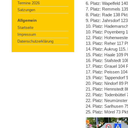
Termine 2026
6. Platz: Wapelfeld 140
7. Platz: Remmels 139
Satzungen
8. Platz: Rade 138 Pkt
Allgemein
9. Platz: Jahrsdorf 123
10. Platz: Hademarsch
Startseite
10. Platz: Poyenberg 1
Impressum
12. Platz: Hohenweste
Datenschutzerklärung
13. Platz: Reher 117 P
14. Platz: Aukrug 115. 
15. Platz: Haale 109 P
16. Platz: Stafstedt 10
17. Platz: Grauel 104 P
17. Platz: Peissen 104
19. Platz: Tappendorf 
20. Platz: Nindorf 89 P
21. Platz: Hennstedt 8
22. Platz: Todenbüttel 
22. Platz: Neumünster
24. Platz: Sarlhusen 7
25. Platz: Mörel 73 Pkt