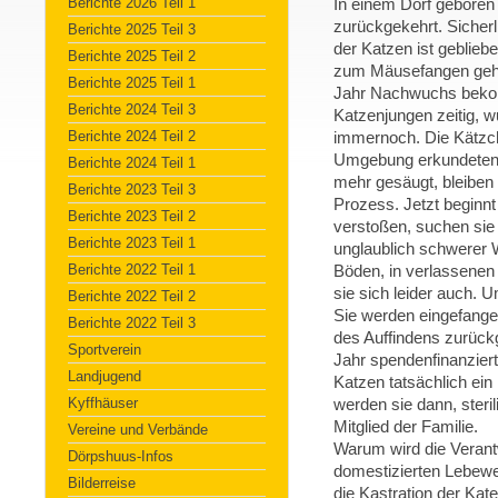
Berichte 2026 Teil 1
In einem Dorf geboren
zurückgekehrt. Sicherl
Berichte 2025 Teil 3
der Katzen ist geblie
Berichte 2025 Teil 2
zum Mäusefangen gehal
Berichte 2025 Teil 1
Jahr Nachwuchs bekom
Berichte 2024 Teil 3
Katzenjungen zeitig, w
Berichte 2024 Teil 2
immernoch. Die Kätzche
Umgebung erkundeten, 
Berichte 2024 Teil 1
mehr gesäugt, bleiben 
Berichte 2023 Teil 3
Prozess. Jetzt beginnt
Berichte 2023 Teil 2
verstoßen, suchen sie
Berichte 2023 Teil 1
unglaublich schwerer W
Berichte 2022 Teil 1
Böden, in verlassenen
sie sich leider auch. 
Berichte 2022 Teil 2
Sie werden eingefangen,
Berichte 2022 Teil 3
des Auffindens zurück
Sportverein
Jahr spendenfinanzier
Landjugend
Katzen tatsächlich ein
Kyffhäuser
werden sie dann, steril
Mitglied der Familie.
Vereine und Verbände
Warum wird die Veran
Dörpshuus-Infos
domestizierten Lebewe
Bilderreise
die Kastration der Kate