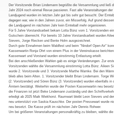
Der Vorsitzende Brian Lindemann begrüßte die Versammlung und ließ 
Jahr 2024 noch einmal Revue passieren. Fast alle Veranstaltungen der
Landjugend wurden im letzten Jahr gut bis sehr gut besucht. Der Ernteb
dagegen war, wie in den Jahren zuvor, ein Misserfolg. Auf grund dessen
die Landjugend im nächsten Jahr kein Ernteball mehr organisieren.
Für 5 Jahre Vorstandsarbeit bekam Lotta Bünz vom 1. Vorsitzenden ei
Gutschein überreicht. Für bereits 10 Jahre Vorstandsarbeit wurden Aile
Sievers, Jorge Riecken und Bente Holm ausgezeichnet.
Durch gute Einnahmen beim Waldfest und beim "Nindorf Open Air" kon
Kassenwartin Ronja Ohrt von einem Plus in der Vereinskasse berichten
Kassenwart und Vorstand wurden einstimmig Entlastung erteilt.
Bei den anschließenden Wahlen gab es einige Veränderungen. Zur erst
Vorsitzenden wählte die Versammlung einstimmig Lotta Bünz. Aileen S
wurde 2. Vorsitzende und 3. Vorsitzende Marthe Warnke. Bei den Männ
blieb alles beim Alten. 1. Vorsitzender bleibt Brian Lindemann. Torge W
(2. Vorsitzender) und Sören Bünz (3. Vorsitzender) wurden ebenfalls in 
Ämtern bestätigt. Weiterhin wurde der Posten Kassenwartin neu besetzt
die Finanzen ist jetzt Beke Lindemann zuständig und den Schriftverkeh
erledigt ab 2025 Maik Wiekhorst. Raumwart bleibt Leon Sievers und der
neu unterstützt von Saskia Kauschke. Der posten Pressewart wurde ni
neu besetzt. Die Kasse prüft im nächsten Jahr Dennis Rohwer.
Um bei größeren Veranstaltungen personalkräftig zu bleiben, wählte die