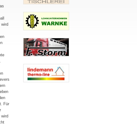
das
all
 wird
nen
en
nte
.
en
ievers
ern
ieben
den
. Für
r
 wird
cht