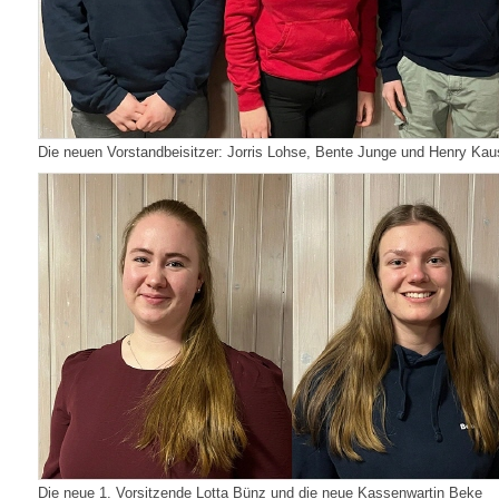
Die neuen Vorstandbeisitzer: Jorris Lohse, Bente Junge und Henry Ka
Die neue 1. Vorsitzende Lotta Bünz und die neue Kassenwartin Beke