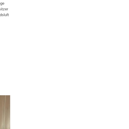
nge
itzer
dsluft