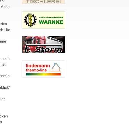
en.
e Anne
 den
ch Ute
Anne
t noch
 ist
onelle
blick“
ier,
ecken
or