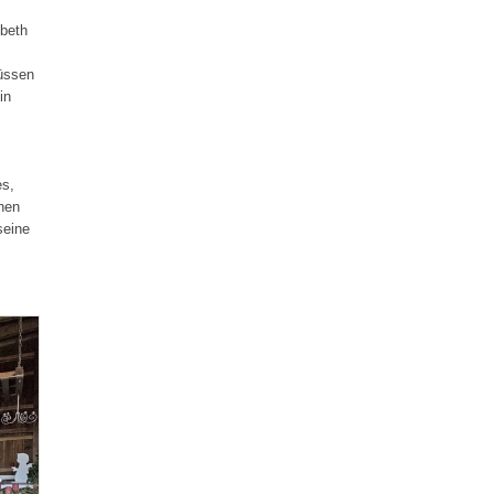
sbeth
müssen
in
es,
ehen
seine