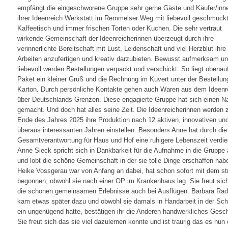
empfängt die eingeschworene Gruppe sehr gerne Gäste und Käufer/inne
ihrer Ideenreich Werkstatt im Remmelser Weg mit liebevoll geschmüc
Kaffeetisch und immer frischen Torten oder Kuchen. Die sehr vertraut
wirkende Gemeinschaft der Ideenreicherinnen überzeugt durch ihre
verinnerlichte Bereitschaft mit Lust, Leidenschaft und viel Herzblut ihre
Arbeiten anzufertigen und kreativ darzubieten. Bewusst aufmerksam u
liebevoll werden Bestellungen verpackt und verschickt. So liegt obenau
Paket ein kleiner Gruß und die Rechnung im Kuvert unter der Bestellun
Karton. Durch persönliche Kontakte gehen auch Waren aus dem Ideenr
über Deutschlands Grenzen. Diese engagierte Gruppe hat sich einen 
gemacht. Und doch hat alles seine Zeit. Die Ideenreicherinnen werden
Ende des Jahres 2025 ihre Produktion nach 12 aktiven, innovativen un
überaus interessanten Jahren einstellen. Besonders Anne hat durch die
Gesamtverantwortung für Haus und Hof eine ruhigere Lebenszeit verdie
Anne Sieck spricht sich in Dankbarkeit für die Aufnahme in die Gruppe
und lobt die schöne Gemeinschaft in der sie tolle Dinge erschaffen hab
Heike Vossgerau war von Anfang an dabei, hat schon sofort mit dem st
begonnen, obwohl sie nach einer OP im Krankenhaus lag. Sie freut sic
die schönen gemeinsamen Erlebnisse auch bei Ausflügen. Barbara Rad
kam etwas später dazu und obwohl sie damals in Handarbeit in der Sch
ein ungenügend hatte, bestätigen ihr die Anderen handwerkliches Gesch
Sie freut sich das sie viel dazulernen konnte und ist traurig das es nun