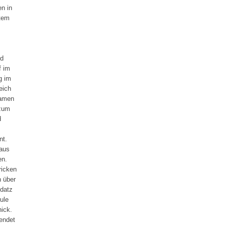
n in
ktem
nd
f im
g im
eich
Namen
 zum
d
nt.
 aus
en.
ricken
h über
datz
ule
ick.
 endet