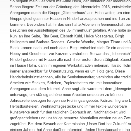
So begann mein Gespräch mit Anne Holm, der Initiatorin der Ideenreich
Schon längere Zeit vor der Gründung des Ideenreichs 2013, entwickelt
Anregungen durch die Gruppe „Glimmerhuus“ aus Hohn weiter, um eine
Gruppe gleichgesinnter Frauen in Nindorf anzusprechen und ins Tun zu
kommen. Besonders hat ihr das sinnhafte Arbeiten in Gemeinschaft bei
Besuchen der Ausstellungen des „Glimmerhuus“ gefallen. Anne holte si
Kühl an ihre Seite, Rita Beer, Elsbeth Kühl, Heike Vossgerau, Birgit
Hellingrath und Barbara Raddatz. Gesche Warnke, Margret Timm und 
Sieck kamen nach und nach dazu. Birgit entschied sich für ein anderes
Hobby und Gesche ist vor Kurzem verstorben. So war das „ Ideenreich“
Nindorf geboren mit Frauen alle nach ihrer ersten Berufstätigkeit. Zuers
im Hause Holm, dann im eigenen Werkstattladen nebenan. Harald Holm
immer ansprechbar für Unterstützung, wenn es um Holz geht. Diese
Handarbeitskünstlerinnen, alle im Seniorinnenalter, verbinden alte traditi
Arbeiten wie Sticken, Stricken, Papierarbeiten etc. mit innovativen
Anregungen aus dem Internet. Anne sagt alle waren mit dem „Ideengeier
unterwegs, um ständig schöne neue Arbeiten umsetzen zu können.
Jahreszeitenbezogen fertigen sie Frühlingsangebote, Kränze, filigrane E
Herbstbasteleien, Weihnachtsgestecke und immer textile wunderbare
Kunstwerke auch für den täglichen Gebrauch an. Nachhaltigkeit wird
großgeschrieben und unzählige benutzte Materialien werden neuen Zw
zugeführt. Bei dem Besuch der Kommission „Unser Dorf hat Zukunft“ v
einigen Jahren, hat Anne darüber informiert. Jeden Dienstagnachmittag