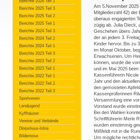
Berichte 2026 Teil 1
Am 5.November 2025 fol
Berichte 2025 Teil 3
Mitgliederzahl 42) de
Berichte 2025 Teil 2
überaus engagierten T
Berichte 2025 Teil 1
zügig ab. Julia Dieck, 
Berichte 2024 Teil 3
Geschehen übers Jahr
der an jedem 3. Freita
Berichte 2024 Teil 2
Kinder hervor. Bis zu 
Berichte 2024 Teil 1
im Monat Oktober, begl
Berichte 2023 Teil 3
Erwachsenen. Um Hera
Berichte 2023 Teil 2
können, wurde die vor
Berichte 2023 Teil 1
und im Mai 2025 beim V
Kassenführerin Nicole
Berichte 2022 Teil 1
Jahr und den aktuellen
Berichte 2022 Teil 2
den gemosteten Apfelsa
Berichte 2022 Teil 3
Kassenprüferinnen Rita
Sportverein
Versammlung eine vorb
Landjugend
Vorstand wurde einstim
Bei den Wahlen konnte
Kyffhäuser
Schriftführerin Merle
Vereine und Verbände
wurden einstimmig gew
Dörpshuus-Infos
Mißfeldt mit in die Run
Bilderreise
Um mögliche rechtlich