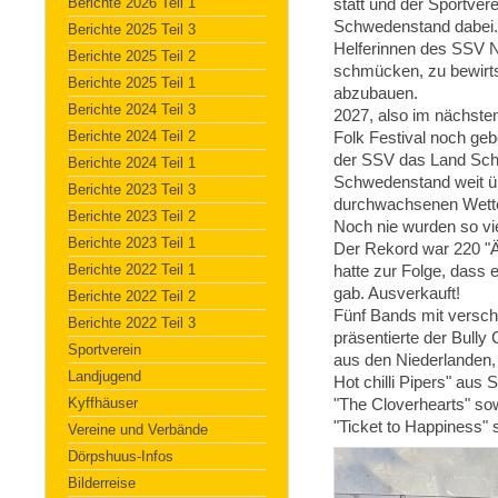
Berichte 2026 Teil 1
statt und der Sportver
Schwedenstand dabei.
Berichte 2025 Teil 3
Helferinnen des SSV Ni
Berichte 2025 Teil 2
schmücken, zu bewirts
Berichte 2025 Teil 1
abzubauen.
Berichte 2024 Teil 3
2027, also im nächsten
Berichte 2024 Teil 2
Folk Festival noch gebe
der SSV das Land Schwe
Berichte 2024 Teil 1
Schwedenstand weit üb
Berichte 2023 Teil 3
durchwachsenen Wetter
Berichte 2023 Teil 2
Noch nie wurden so vie
Berichte 2023 Teil 1
Der Rekord war 220 "Ä
Berichte 2022 Teil 1
hatte zur Folge, dass 
gab. Ausverkauft!
Berichte 2022 Teil 2
Fünf Bands mit verschi
Berichte 2022 Teil 3
präsentierte der Bull
Sportverein
aus den Niederlanden, 
Landjugend
Hot chilli Pipers" aus 
Kyffhäuser
"The Cloverhearts" so
"Ticket to Happiness"
Vereine und Verbände
Dörpshuus-Infos
Bilderreise